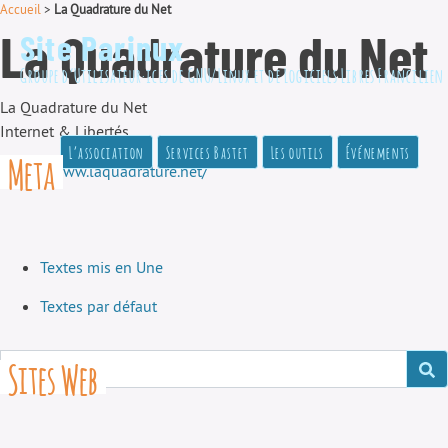
Accueil
>
La Quadrature du Net
La Quadrature du Net
Site Parinux
Groupe d’Utilisateur·ices de GNU/Linux et de Logiciels Libres Francilien
La Quadrature du Net
Internet & Libertés
L’association
Services Bastet
Les outils
Événements
Meta
https://www.laquadrature.net/
Textes mis en Une
Textes par défaut
Sites Web