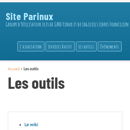
Site Parinux
Groupe d’Utilisateur·ices de GNU/Linux et de Logiciels Libres Francilien
L’association
Services Bastet
Les outils
Événements
Accueil
>
Les outils
Les outils
Le wiki