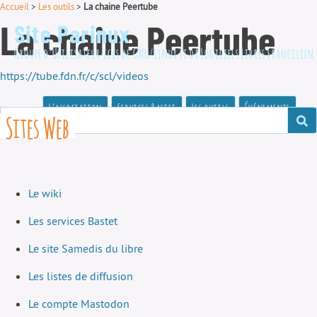
Accueil
>
Les outils
>
La chaine Peertube
La chaine Peertube
Site Parinux
Groupe d’Utilisateur·ices de GNU/Linux et de Logiciels Libres Francilien
https://tube.fdn.fr/c/scl/videos
L’association
Services Bastet
Les outils
Événements
Sites Web
Le wiki
Les services Bastet
Le site Samedis du libre
Les listes de diffusion
Le compte Mastodon