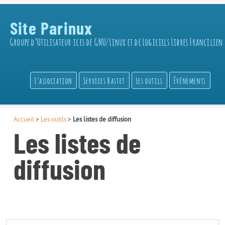
Site Parinux
Groupe d’Utilisateur·ices de GNU/Linux et de Logiciels Libres Francilien
L’association
Services Bastet
Les outils
Événements
Accueil
>
Les outils
>
Les listes de diffusion
Les listes de
diffusion