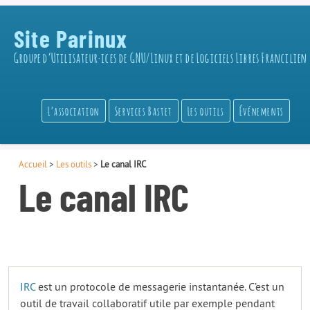
Site Parinux
Groupe d’Utilisateur·ices de GNU/Linux et de Logiciels Libres Francilien
L’association
Services Bastet
Les outils
Événements
Accueil
>
Les outils
>
Le canal IRC
Le canal IRC
IRC
est un protocole de messagerie instantanée. C’est un
outil de travail collaboratif utile par exemple pendant