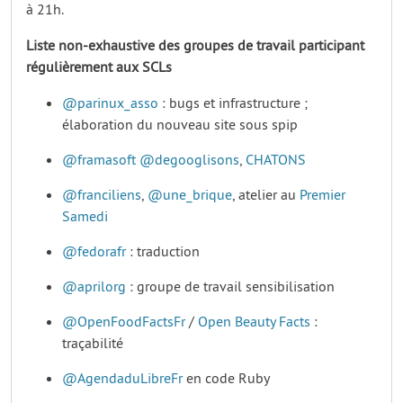
à 21h.
Liste non-exhaustive des groupes de travail participant
régulièrement aux SCLs
@parinux_asso
: bugs et infrastructure ;
élaboration du nouveau site sous spip
@framasoft
@degooglisons
,
CHATONS
@franciliens
,
@une_brique
, atelier au
Premier
Samedi
@fedorafr
: traduction
@aprilorg
: groupe de travail sensibilisation
@OpenFoodFactsFr
/
Open Beauty Facts
:
traçabilité
@AgendaduLibreFr
en code Ruby