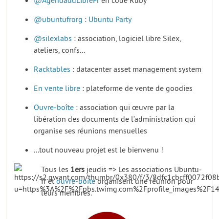
@AgendaduLibreFr
en code Ruby
@ubuntufrorg
:
Ubuntu Party
@silexlabs
: association, logiciel libre Silex,
ateliers, confs...
Racktables
: datacenter asset management system
En vente libre
: plateforme de vente de goodies
Ouvre-boîte
: association qui œuvre par la
libération des documents de l’administration qui
organise ses réunions mensuelles
...tout nouveau projet est le bienvenu !
Tous les
1ers
jeudis => Les associations Ubuntu-
fr et
ouvre-boite
organisent une réunion pour
leurs membres.