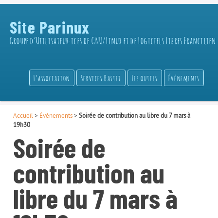
Site Parinux
Groupe d’Utilisateur·ices de GNU/Linux et de Logiciels Libres Francilien
L’association
Services Bastet
Les outils
Événements
Accueil
>
Événements
>
Soirée de contribution au libre du 7 mars à
19h30
Soirée de
contribution au
libre du 7 mars à