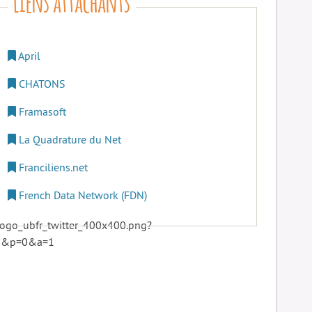
April
CHATONS
Framasoft
La Quadrature du Net
Franciliens.net
French Data Network (FDN)