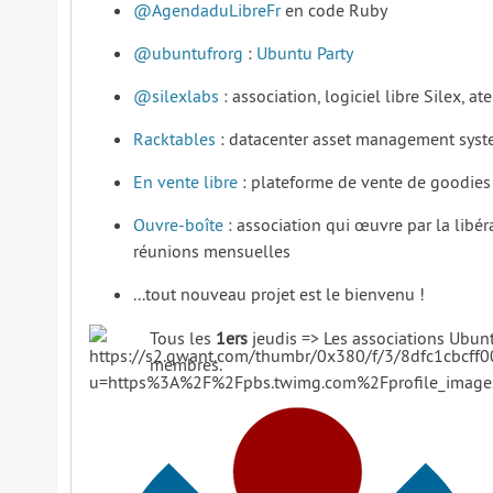
@AgendaduLibreFr
en code Ruby
@ubuntufrorg
:
Ubuntu Party
@silexlabs
: association, logiciel libre Silex, atel
Racktables
: datacenter asset management sys
En vente libre
: plateforme de vente de goodies
Ouvre-boîte
: association qui œuvre par la libé
réunions mensuelles
...tout nouveau projet est le bienvenu !
Tous les
1ers
jeudis => Les associations Ubunt
membres.