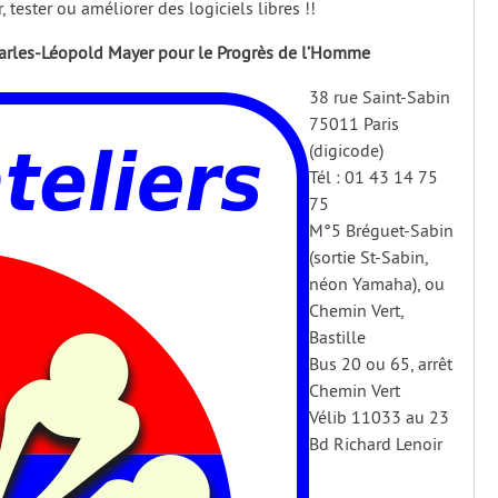
r, tester ou améliorer des logiciels libres !!
rles-Léopold Mayer pour le Progrès de l’Homme
38 rue Saint-Sabin
75011 Paris
(digicode)
Tél : 01 43 14 75
75
M°5 Bréguet-Sabin
(sortie St-Sabin,
néon Yamaha), ou
Chemin Vert,
Bastille
Bus 20 ou 65, arrêt
Chemin Vert
Vélib 11033 au 23
Bd Richard Lenoir