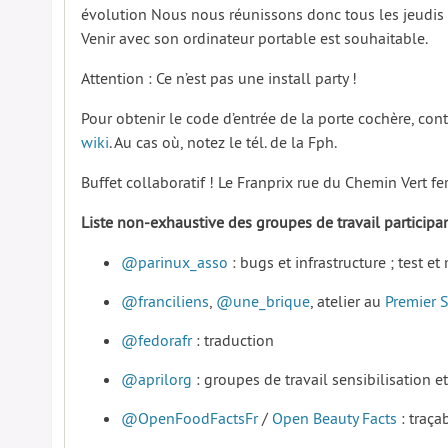
évolution Nous nous réunissons donc tous les jeudis 
Venir avec son ordinateur portable est souhaitable.
Attention : Ce n’est pas une install party !
Pour obtenir le code d’entrée de la porte cochère, co
wiki
. Au cas où, notez le tél. de la Fph.
Buffet collaboratif ! Le Franprix rue du Chemin Vert f
Liste non-exhaustive des groupes de travail particip
@parinux_asso
: bugs et infrastructure ; test 
@franciliens
,
@une_brique
, atelier au
Premier 
@fedorafr
: traduction
@aprilorg
: groupes de travail sensibilisation et
@OpenFoodFactsFr
/
Open Beauty Facts
: traçab