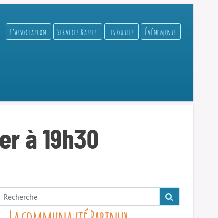
L’association
Services Bastet
Les outils
Événements
ier à 19h30
La communauté Parinux