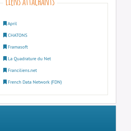
April
CHATONS
Framasoft
La Quadrature du Net
Franciliens.net
French Data Network (FDN)