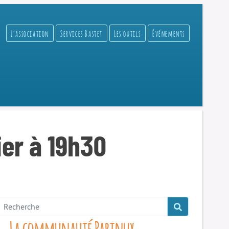
L’association
Services Bastet
Les outils
Événements
ier à 19h30
La communauté Parinux