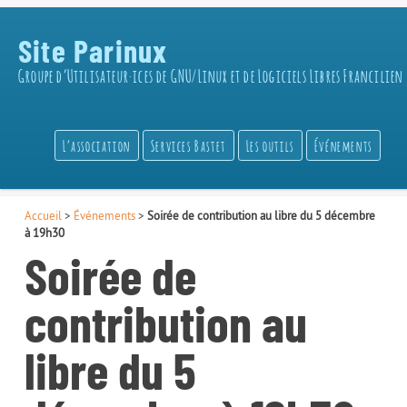
Site Parinux
Groupe d’Utilisateur·ices de GNU/Linux et de Logiciels Libres Francilien
L’association
Services Bastet
Les outils
Événements
Accueil
>
Événements
>
Soirée de contribution au libre du 5 décembre
à 19h30
Soirée de
contribution au
libre du 5