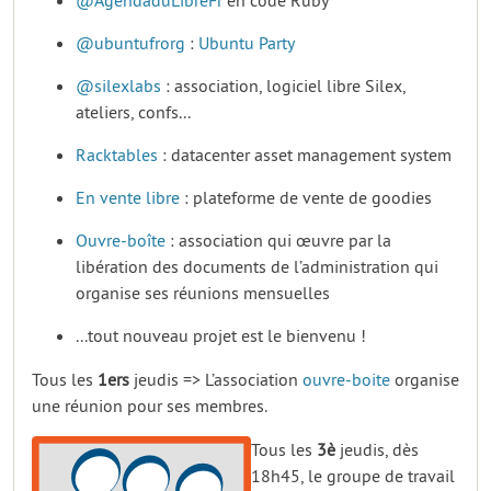
@AgendaduLibreFr
en code Ruby
@ubuntufrorg
:
Ubuntu Party
@silexlabs
: association, logiciel libre Silex,
ateliers, confs...
Racktables
: datacenter asset management system
En vente libre
: plateforme de vente de goodies
Ouvre-boîte
: association qui œuvre par la
libération des documents de l’administration qui
organise ses réunions mensuelles
...tout nouveau projet est le bienvenu !
Tous les
1ers
jeudis => L’association
ouvre-boite
organise
une réunion pour ses membres.
Tous les
3è
jeudis, dès
18h45, le groupe de travail