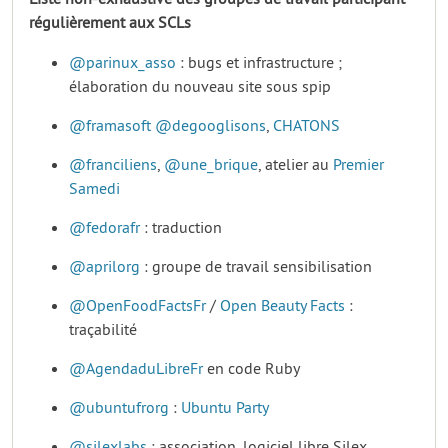
régulièrement aux SCLs
@parinux_asso
: bugs et infrastructure ;
élaboration du nouveau site sous spip
@framasoft
@degooglisons
,
CHATONS
@franciliens
,
@une_brique
, atelier au
Premier
Samedi
@fedorafr
: traduction
@aprilorg
: groupe de travail sensibilisation
@OpenFoodFactsFr
/
Open Beauty Facts
:
traçabilité
@AgendaduLibreFr
en code Ruby
@ubuntufrorg
:
Ubuntu Party
@silexlabs
: association, logiciel libre Silex,