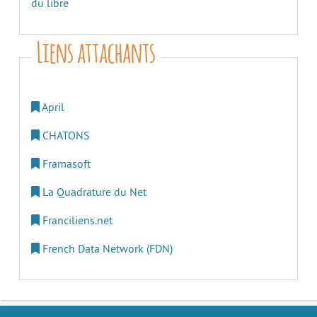
du libre
Liens attachants
April
CHATONS
Framasoft
La Quadrature du Net
Franciliens.net
French Data Network (FDN)