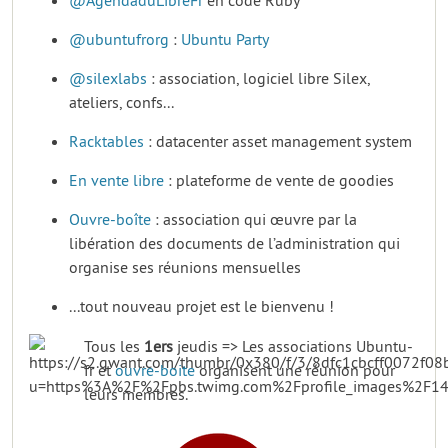
@AgendaduLibreFr
en code Ruby
@ubuntufrorg
:
Ubuntu Party
@silexlabs
: association, logiciel libre Silex,
ateliers, confs...
Racktables
: datacenter asset management system
En vente libre
: plateforme de vente de goodies
Ouvre-boîte
: association qui œuvre par la
libération des documents de l’administration qui
organise ses réunions mensuelles
...tout nouveau projet est le bienvenu !
Tous les
1ers
jeudis => Les associations Ubuntu-
fr et
ouvre-boite
organisent une réunion pour
leurs membres.