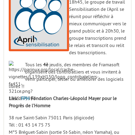
18h45, le groupe de travail
Sensibilisation de l’April se
réunit pour réfléchir à
mieux communiquer vers le
grand public et à 20h30, le
groupe transcriptions prend
le relais et transcrit ou relit
des transcriptions.
Tous les
4è
jeudis, des membres de Framasoft
organisent des contrib’atliers et vous invitent à
venir participer, tester ou améliorer des logiciels
libres !!
Lieu :
FPH
Fondation Charles-Léopold Mayer pour le
Progrès de l’Homme
38 rue Saint-Sabin 75011 Paris (digicode)
Tél : 01 43 14 75 75
M°5 Bréguet-Sabin (sortie St-Sabin, néon Yamaha), ou