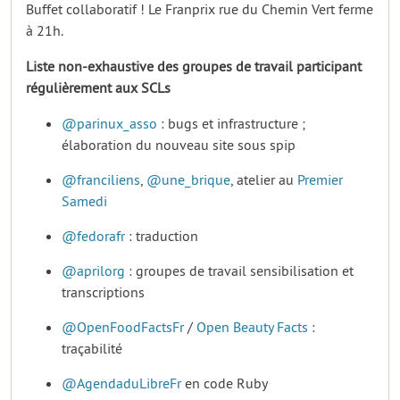
Buffet collaboratif ! Le Franprix rue du Chemin Vert ferme
à 21h.
Liste non-exhaustive des groupes de travail participant
régulièrement aux SCLs
@parinux_asso
: bugs et infrastructure ;
élaboration du nouveau site sous spip
@franciliens
,
@une_brique
, atelier au
Premier
Samedi
@fedorafr
: traduction
@aprilorg
: groupes de travail sensibilisation et
transcriptions
@OpenFoodFactsFr
/
Open Beauty Facts
:
traçabilité
@AgendaduLibreFr
en code Ruby