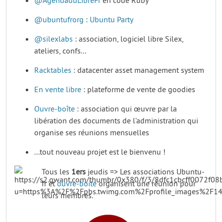
@AgendaduLibreFr
en code Ruby
@ubuntufrorg
:
Ubuntu Party
@silexlabs
: association, logiciel libre Silex,
ateliers, confs...
Racktables
: datacenter asset management system
En vente libre
: plateforme de vente de goodies
Ouvre-boîte
: association qui œuvre par la
libération des documents de l’administration qui
organise ses réunions mensuelles
...tout nouveau projet est le bienvenu !
Tous les
1ers
jeudis => Les associations Ubuntu-
fr et
ouvre-boite
organisent une réunion pour
leurs membres.