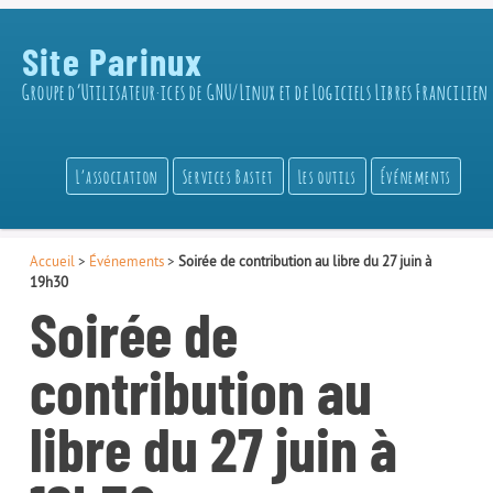
Site Parinux
Groupe d’Utilisateur·ices de GNU/Linux et de Logiciels Libres Francilien
L’association
Services Bastet
Les outils
Événements
Accueil
>
Événements
>
Soirée de contribution au libre du 27 juin à
19h30
Soirée de
contribution au
libre du 27 juin à