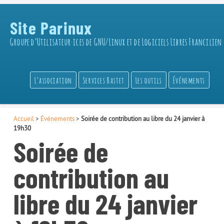
Site Parinux
Groupe d’Utilisateur·ices de GNU/Linux et de Logiciels Libres Francilien
L’association
Services Bastet
Les outils
Événements
Accueil
>
Événements
>
Soirée de contribution au libre du 24 janvier à
19h30
Soirée de
contribution au
libre du 24 janvier