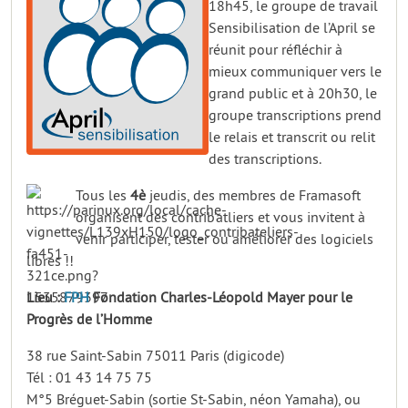
18h45, le groupe de travail
Sensibilisation de l’April se
réunit pour réfléchir à
mieux communiquer vers le
grand public et à 20h30, le
groupe transcriptions prend
le relais et transcrit ou relit
des transcriptions.
Tous les
4è
jeudis, des membres de Framasoft
organisent des contrib’atliers et vous invitent à
venir participer, tester ou améliorer des logiciels
libres !!
Lieu :
FPH
Fondation Charles-Léopold Mayer pour le
Progrès de l’Homme
38 rue Saint-Sabin 75011 Paris (digicode)
Tél : 01 43 14 75 75
M°5 Bréguet-Sabin (sortie St-Sabin, néon Yamaha), ou