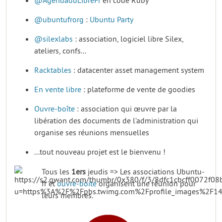
@AgendaduLibreFr
en code Ruby
@ubuntufrorg
:
Ubuntu Party
@silexlabs
: association, logiciel libre Silex,
ateliers, confs...
Racktables
: datacenter asset management system
En vente libre
: plateforme de vente de goodies
Ouvre-boîte
: association qui œuvre par la
libération des documents de l’administration qui
organise ses réunions mensuelles
...tout nouveau projet est le bienvenu !
Tous les
1ers
jeudis => Les associations Ubuntu-
fr et
ouvre-boite
organisent une réunion pour
leurs membres.