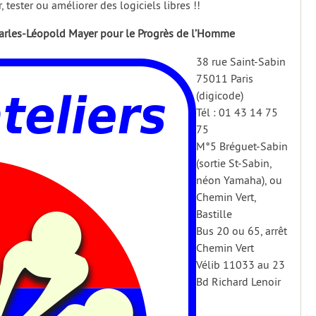
r, tester ou améliorer des logiciels libres !!
rles-Léopold Mayer pour le Progrès de l’Homme
38 rue Saint-Sabin
75011 Paris
(digicode)
Tél : 01 43 14 75
75
M°5 Bréguet-Sabin
(sortie St-Sabin,
néon Yamaha), ou
Chemin Vert,
Bastille
Bus 20 ou 65, arrêt
Chemin Vert
Vélib 11033 au 23
Bd Richard Lenoir