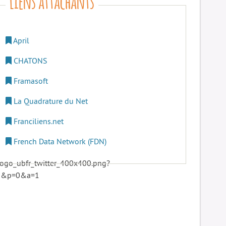
April
CHATONS
Framasoft
La Quadrature du Net
Franciliens.net
French Data Network (FDN)