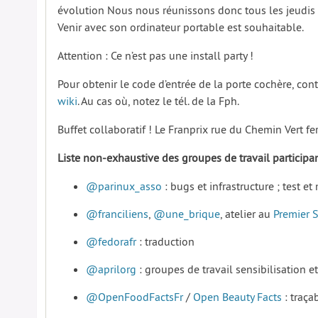
évolution Nous nous réunissons donc tous les jeudis 
Venir avec son ordinateur portable est souhaitable.
Attention : Ce n’est pas une install party !
Pour obtenir le code d’entrée de la porte cochère, co
wiki
. Au cas où, notez le tél. de la Fph.
Buffet collaboratif ! Le Franprix rue du Chemin Vert f
Liste non-exhaustive des groupes de travail particip
@parinux_asso
: bugs et infrastructure ; test 
@franciliens
,
@une_brique
, atelier au
Premier 
@fedorafr
: traduction
@aprilorg
: groupes de travail sensibilisation et
@OpenFoodFactsFr
/
Open Beauty Facts
: traçab