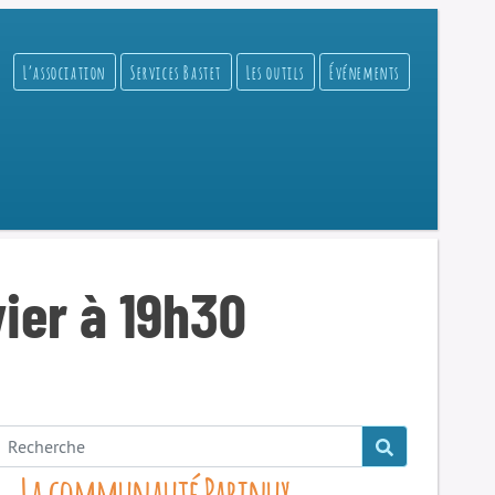
L’association
Services Bastet
Les outils
Événements
vier à 19h30
La communauté Parinux