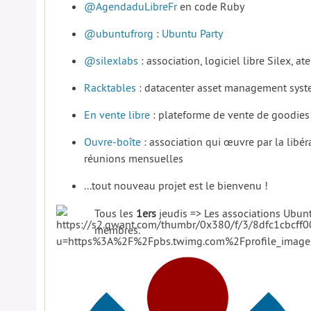
@AgendaduLibreFr
en code Ruby
@ubuntufrorg
:
Ubuntu Party
@silexlabs
: association, logiciel libre Silex, atel
Racktables
: datacenter asset management sys
En vente libre
: plateforme de vente de goodies
Ouvre-boîte
: association qui œuvre par la libé
réunions mensuelles
...tout nouveau projet est le bienvenu !
Tous les
1ers
jeudis => Les associations Ubunt
membres.