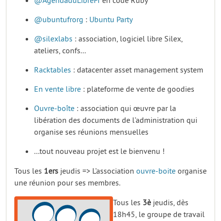
@AgendaduLibreFr
en code Ruby
@ubuntufrorg
:
Ubuntu Party
@silexlabs
: association, logiciel libre Silex,
ateliers, confs...
Racktables
: datacenter asset management system
En vente libre
: plateforme de vente de goodies
Ouvre-boîte
: association qui œuvre par la
libération des documents de l’administration qui
organise ses réunions mensuelles
...tout nouveau projet est le bienvenu !
Tous les
1ers
jeudis => L’association
ouvre-boite
organise
une réunion pour ses membres.
Tous les
3è
jeudis, dès
18h45, le groupe de travail