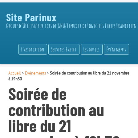
Site Parinux
Groupe d’Utilisateur·ices de GNU/Linux et de Logiciels Libres Francilien
L’association
Services Bastet
Les outils
Événements
Accueil
>
Événements
>
Soirée de contribution au libre du 21 novembre
à 19h30
Soirée de
contribution au
libre du 21