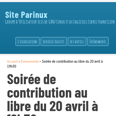
Site Parinux
Groupe d’Utilisateur·ices de GNU/Linux et de Logiciels Libres Francilien
L’association
Services Bastet
Les outils
Événements
Accueil
>
Événements
>
Soirée de contribution au libre du 20 avril à
19h30
Soirée de
contribution au
libre du 20 avril à