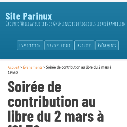
Site Parinux
Groupe d’Utilisateur·ices de GNU/Linux et de Logiciels Libres Francilien
L’association
Services Bastet
Les outils
Événements
Accueil
>
Événements
>
Soirée de contribution au libre du 2 mars à
19h30
Soirée de
contribution au
libre du 2 mars à