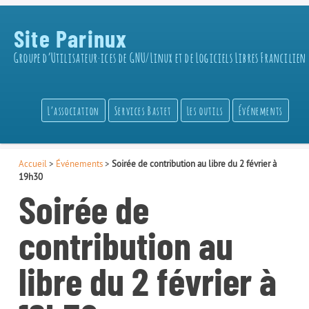
Site Parinux
Groupe d’Utilisateur·ices de GNU/Linux et de Logiciels Libres Francilien
L’association
Services Bastet
Les outils
Événements
Accueil
>
Événements
>
Soirée de contribution au libre du 2 février à
19h30
Soirée de
contribution au
libre du 2 février à