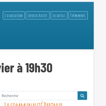
L’association
Services Bastet
Les outils
Événements
vier à 19h30
La communauté Parinux