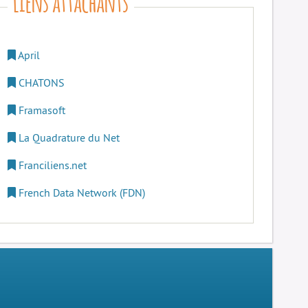
April
CHATONS
Framasoft
La Quadrature du Net
Franciliens.net
French Data Network (FDN)