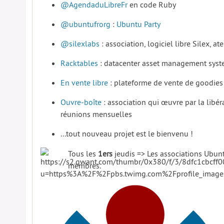
@AgendaduLibreFr
en code Ruby
@ubuntufrorg
:
Ubuntu Party
@silexlabs
: association, logiciel libre Silex, atel
Racktables
: datacenter asset management sys
En vente libre
: plateforme de vente de goodies
Ouvre-boîte
: association qui œuvre par la libé
réunions mensuelles
...tout nouveau projet est le bienvenu !
Tous les
1ers
jeudis => Les associations Ubunt
membres.