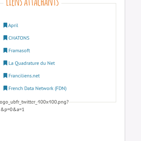
April
CHATONS
Framasoft
La Quadrature du Net
Franciliens.net
French Data Network (FDN)