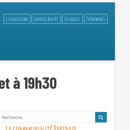
L’association
Services Bastet
Les outils
Événements
let à 19h30
La communauté Parinux