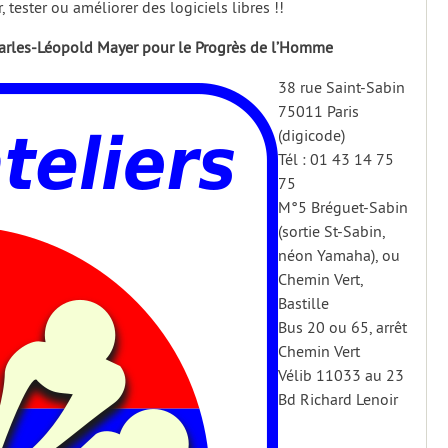
r, tester ou améliorer des logiciels libres !!
rles-Léopold Mayer pour le Progrès de l’Homme
38 rue Saint-Sabin
75011 Paris
(digicode)
Tél : 01 43 14 75
75
M°5 Bréguet-Sabin
(sortie St-Sabin,
néon Yamaha), ou
Chemin Vert,
Bastille
Bus 20 ou 65, arrêt
Chemin Vert
Vélib 11033 au 23
Bd Richard Lenoir