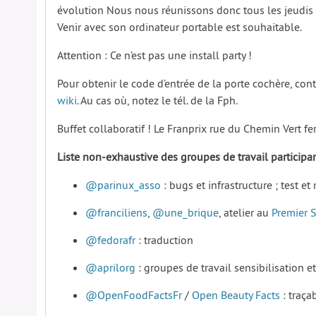
évolution Nous nous réunissons donc tous les jeudis 
Venir avec son ordinateur portable est souhaitable.
Attention : Ce n’est pas une install party !
Pour obtenir le code d’entrée de la porte cochère, co
wiki
. Au cas où, notez le tél. de la Fph.
Buffet collaboratif ! Le Franprix rue du Chemin Vert f
Liste non-exhaustive des groupes de travail particip
@parinux_asso
: bugs et infrastructure ; test 
@franciliens
,
@une_brique
, atelier au
Premier 
@fedorafr
: traduction
@aprilorg
: groupes de travail sensibilisation et
@OpenFoodFactsFr
/
Open Beauty Facts
: traçab