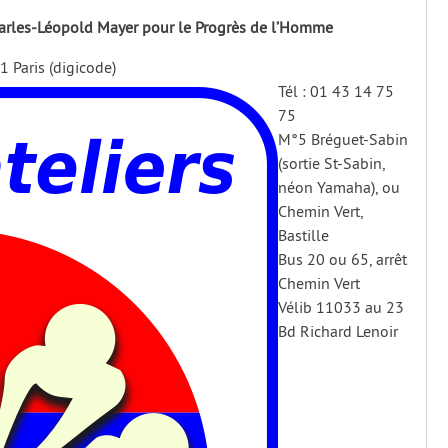
rles-Léopold Mayer pour le Progrès de l’Homme
 Paris (digicode)
Tél : 01 43 14 75
75
M°5 Bréguet-Sabin
(sortie St-Sabin,
néon Yamaha), ou
Chemin Vert,
Bastille
Bus 20 ou 65, arrêt
Chemin Vert
Vélib 11033 au 23
Bd Richard Lenoir