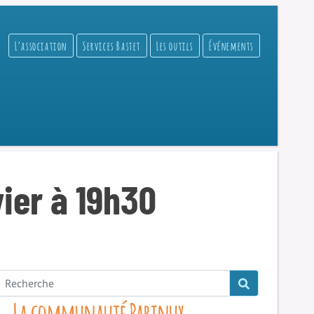
L’association
Services Bastet
Les outils
Événements
vier à 19h30
La communauté Parinux