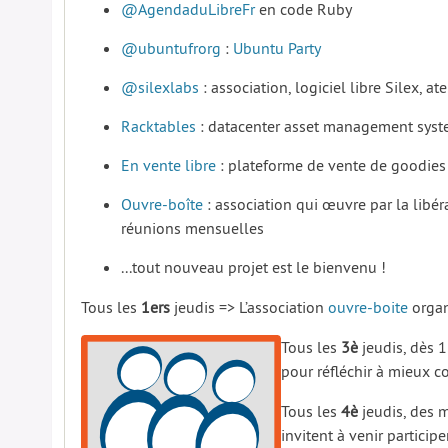
@AgendaduLibreFr
en code Ruby
@ubuntufrorg
:
Ubuntu Party
@silexlabs
: association, logiciel libre Silex, atel
Racktables
: datacenter asset management sys
En vente libre
: plateforme de vente de goodies
Ouvre-boîte
: association qui œuvre par la libé
réunions mensuelles
...tout nouveau projet est le bienvenu !
Tous les
1ers
jeudis => L’association
ouvre-boite
organ
Tous les
3è
jeudis, dès 1
pour réfléchir à mieux 
Tous les
4è
jeudis, des m
invitent à venir participe