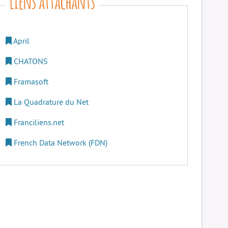
April
CHATONS
Framasoft
La Quadrature du Net
Franciliens.net
French Data Network (FDN)