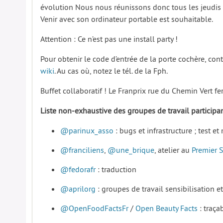
évolution Nous nous réunissons donc tous les jeudis 
Venir avec son ordinateur portable est souhaitable.
Attention : Ce n’est pas une install party !
Pour obtenir le code d’entrée de la porte cochère, co
wiki
. Au cas où, notez le tél. de la Fph.
Buffet collaboratif ! Le Franprix rue du Chemin Vert f
Liste non-exhaustive des groupes de travail particip
@parinux_asso
: bugs et infrastructure ; test 
@franciliens
,
@une_brique
, atelier au
Premier 
@fedorafr
: traduction
@aprilorg
: groupes de travail sensibilisation et
@OpenFoodFactsFr
/
Open Beauty Facts
: traçab