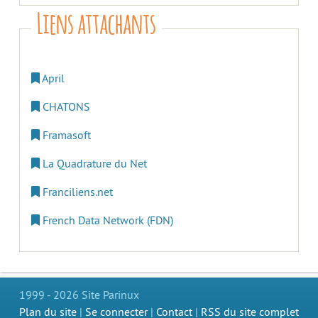
Liens attachants
April
CHATONS
Framasoft
La Quadrature du Net
Franciliens.net
French Data Network (FDN)
1999 - 2026 Site Parinux
Plan du site
|
Se connecter
|
Contact
|
RSS du site complet