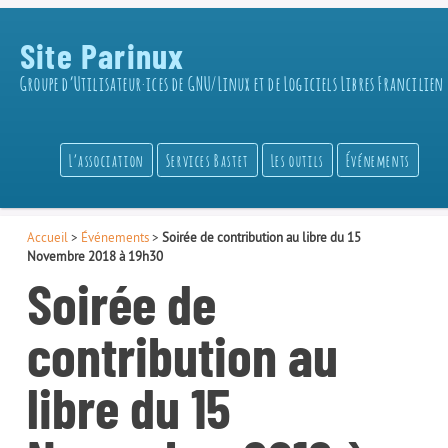
Site Parinux
Groupe d’Utilisateur·ices de GNU/Linux et de Logiciels Libres Francilien
L’association
Services Bastet
Les outils
Événements
Accueil
>
Événements
>
Soirée de contribution au libre du 15
Novembre 2018 à 19h30
Soirée de
contribution au
libre du 15