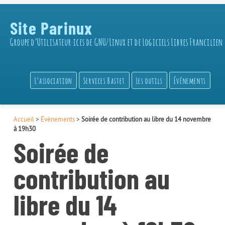
Site Parinux
Groupe d’Utilisateur·ices de GNU/Linux et de Logiciels Libres Francilien
L’association
Services Bastet
Les outils
Événements
Accueil
>
Événements
>
Soirée de contribution au libre du 14 novembre
à 19h30
Soirée de
contribution au
libre du 14