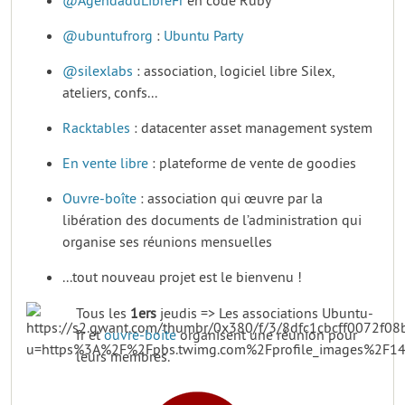
@AgendaduLibreFr
en code Ruby
@ubuntufrorg
:
Ubuntu Party
@silexlabs
: association, logiciel libre Silex,
ateliers, confs...
Racktables
: datacenter asset management system
En vente libre
: plateforme de vente de goodies
Ouvre-boîte
: association qui œuvre par la
libération des documents de l’administration qui
organise ses réunions mensuelles
...tout nouveau projet est le bienvenu !
Tous les
1ers
jeudis => Les associations Ubuntu-
fr et
ouvre-boite
organisent une réunion pour
leurs membres.