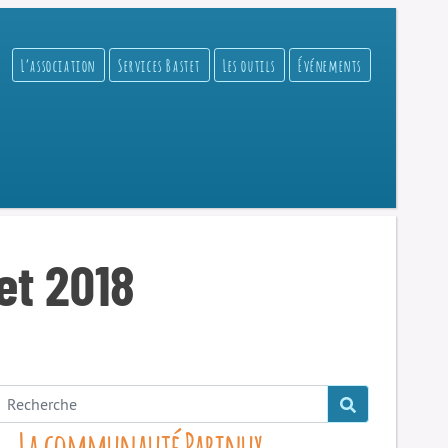
L’association
Services Bastet
Les outils
Événements
let 2018
La communauté Parinux