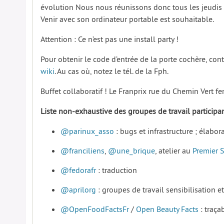
évolution Nous nous réunissons donc tous les jeudis 
Venir avec son ordinateur portable est souhaitable.
Attention : Ce n’est pas une install party !
Pour obtenir le code d’entrée de la porte cochère, co
wiki
. Au cas où, notez le tél. de la Fph.
Buffet collaboratif ! Le Franprix rue du Chemin Vert f
Liste non-exhaustive des groupes de travail particip
@parinux_asso
: bugs et infrastructure ; élabo
@franciliens
,
@une_brique
, atelier au
Premier 
@fedorafr
: traduction
@aprilorg
: groupes de travail sensibilisation et
@OpenFoodFactsFr
/
Open Beauty Facts
: traçab