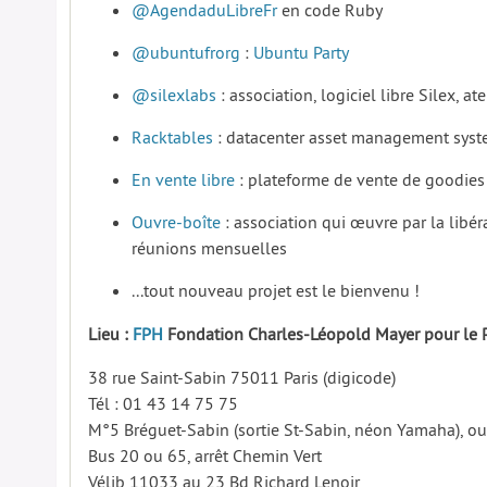
@AgendaduLibreFr
en code Ruby
@ubuntufrorg
:
Ubuntu Party
@silexlabs
: association, logiciel libre Silex, atel
Racktables
: datacenter asset management sys
En vente libre
: plateforme de vente de goodies
Ouvre-boîte
: association qui œuvre par la libé
réunions mensuelles
...tout nouveau projet est le bienvenu !
Lieu :
FPH
Fondation Charles-Léopold Mayer pour le 
38 rue Saint-Sabin 75011 Paris (digicode)
Tél : 01 43 14 75 75
M°5 Bréguet-Sabin (sortie St-Sabin, néon Yamaha), ou 
Bus 20 ou 65, arrêt Chemin Vert
Vélib 11033 au 23 Bd Richard Lenoir