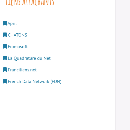
April
CHATONS
Framasoft
La Quadrature du Net
Franciliens.net
French Data Network (FDN)