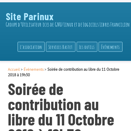
Site Parinux
Groupe d’Utilisateur·ices de GNU/Linux et de Logiciels Libres Francilien
L’association
Services Bastet
Les outils
Événements
Accueil
>
Événements
>
Soirée de contribution au libre du 11 Octobre
2018 à 19h30
Soirée de
contribution au
libre du 11 Octobre