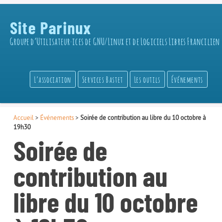
Site Parinux
Groupe d’Utilisateur·ices de GNU/Linux et de Logiciels Libres Francilien
L’association
Services Bastet
Les outils
Événements
Accueil
>
Événements
>
Soirée de contribution au libre du 10 octobre à
19h30
Soirée de
contribution au
libre du 10 octobre