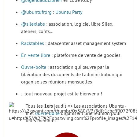
@AgendaduLibreFr
en code Ruby
@ubuntufrorg
:
Ubuntu Party
@silexlabs
: association, logiciel libre Silex,
ateliers, confs...
Racktables
: datacenter asset management system
En vente libre
: plateforme de vente de goodies
Ouvre-boîte
: association qui œuvre par la
libération des documents de l’administration qui
organise ses réunions mensuelles
...tout nouveau projet est le bienvenu !
Tous les
1ers
jeudis => Les associations Ubuntu-
fr et
ouvre-boite
organisent une réunion pour
leurs membres.