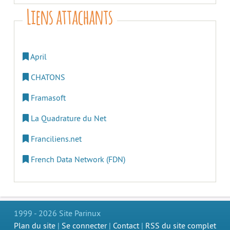
Liens attachants
April
CHATONS
Framasoft
La Quadrature du Net
Franciliens.net
French Data Network (FDN)
1999 - 2026 Site Parinux
Plan du site
|
Se connecter
|
Contact
|
RSS du site complet