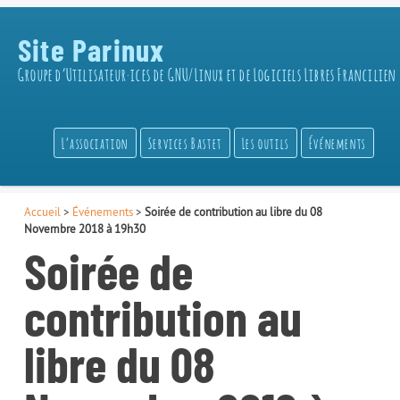
Site Parinux
Groupe d’Utilisateur·ices de GNU/Linux et de Logiciels Libres Francilien
L’association
Services Bastet
Les outils
Événements
Accueil
>
Événements
>
Soirée de contribution au libre du 08
Novembre 2018 à 19h30
Soirée de
contribution au
libre du 08