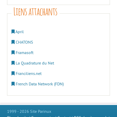
Liens attachants
April
CHATONS
Framasoft
La Quadrature du Net
Franciliens.net
French Data Network (FDN)
1999 - 2026 Site Parinux