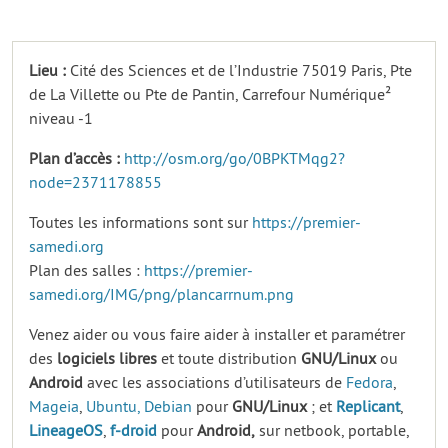
Lieu :
Cité des Sciences et de l’Industrie 75019 Paris, Pte
de La Villette ou Pte de Pantin, Carrefour Numérique²
niveau -1
Plan d’accès :
http://osm.org/go/0BPKTMqg2?
node=2371178855
Toutes les informations sont sur
https://premier-
samedi.org
Plan des salles :
https://premier-
samedi.org/IMG/png/plancarrnum.png
Venez aider ou vous faire aider à installer et paramétrer
des
logiciels
libres
et toute distribution
GNU/Linux
ou
Android
avec les associations d’utilisateurs de
Fedora
,
Mageia
,
Ubuntu,
Debian
pour
GNU/Linux
; et
Replicant
,
LineageOS
,
f-droid
pour
Android,
sur netbook, portable,