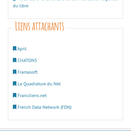
du libre
Liens attachants
April
CHATONS
Framasoft
La Quadrature du Net
Franciliens.net
French Data Network (FDN)