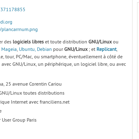
2371178855
di.org
g/plancarrnum.png
rer des
logiciels
libres
et toute distribution
GNU/Linux
ou
,
Mageia
,
Ubuntu,
Debian
pour
GNU/Linux
; et
Replicant
,
le, tour, PC/Mac, ou smartphone, éventuellement à côté de
s avec GNU/Linux, un périphérique, un logiciel libre, ou avec
ona, 25 avenue Corentin Cariou
GNU/Linux toutes distributions
ique Internet avec franciliens.net
e
r User Group Paris