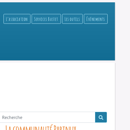
L’association
Services Bastet
Les outils
Événements
La communauté Parinux