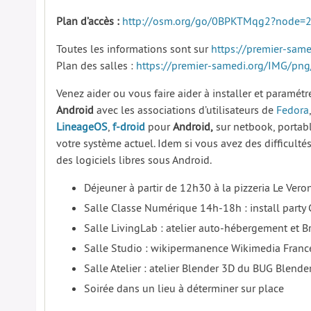
Plan d’accès :
http://osm.org/go/0BPKTMqg2?node=
Toutes les informations sont sur
https://premier-same
Plan des salles :
https://premier-samedi.org/IMG/pn
Venez aider ou vous faire aider à installer et paramét
Android
avec les associations d’utilisateurs de
Fedora
LineageOS
,
f-droid
pour
Android,
sur netbook, portab
votre système actuel. Idem si vous avez des difficulté
des logiciels libres sous Android.
Déjeuner à partir de 12h30 à la pizzeria Le Ver
Salle Classe Numérique 14h-18h : install party 
Salle LivingLab : atelier auto-hébergement et Br
Salle Studio : wikipermanence Wikimedia Franc
Salle Atelier : atelier Blender 3D du BUG Blende
Soirée dans un lieu à déterminer sur place