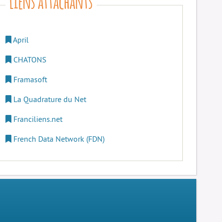
April
CHATONS
Framasoft
La Quadrature du Net
Franciliens.net
French Data Network (FDN)