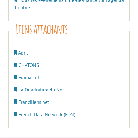
Tous les évènements d’Île-de-France sur l’agenda
du libre
Liens attachants
April
CHATONS
Framasoft
La Quadrature du Net
Franciliens.net
French Data Network (FDN)