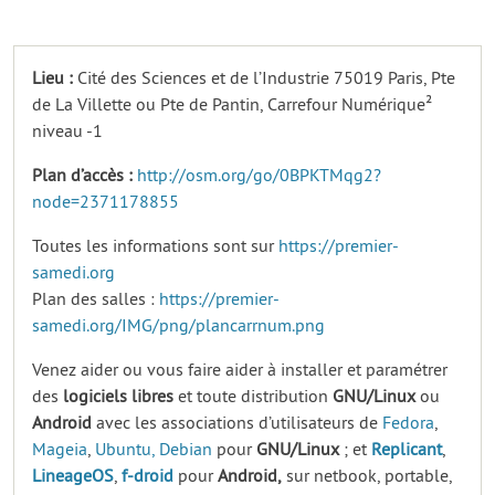
Lieu :
Cité des Sciences et de l’Industrie 75019 Paris, Pte
de La Villette ou Pte de Pantin, Carrefour Numérique²
niveau -1
Plan d’accès :
http://osm.org/go/0BPKTMqg2?
node=2371178855
Toutes les informations sont sur
https://premier-
samedi.org
Plan des salles :
https://premier-
samedi.org/IMG/png/plancarrnum.png
Venez aider ou vous faire aider à installer et paramétrer
des
logiciels
libres
et toute distribution
GNU/Linux
ou
Android
avec les associations d’utilisateurs de
Fedora
,
Mageia
,
Ubuntu,
Debian
pour
GNU/Linux
; et
Replicant
,
LineageOS
,
f-droid
pour
Android,
sur netbook, portable,