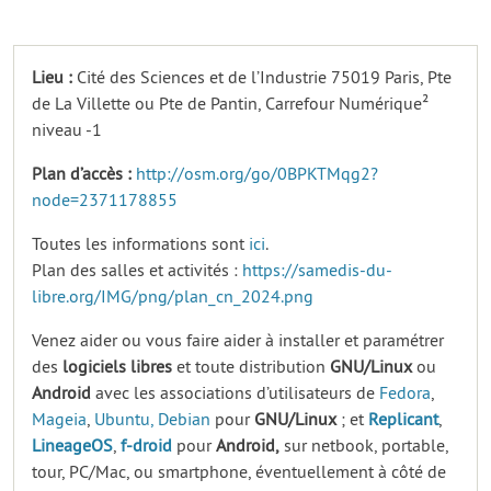
Lieu :
Cité des Sciences et de l’Industrie 75019 Paris, Pte
de La Villette ou Pte de Pantin, Carrefour Numérique²
niveau -1
Plan d’accès :
http://osm.org/go/0BPKTMqg2?
node=2371178855
Toutes les informations sont
ici
.
Plan des salles et activités :
https://samedis-du-
libre.org/IMG/png/plan_cn_2024.png
Venez aider ou vous faire aider à installer et paramétrer
des
logiciels
libres
et toute distribution
GNU/Linux
ou
Android
avec les associations d’utilisateurs de
Fedora
,
Mageia
,
Ubuntu,
Debian
pour
GNU/Linux
; et
Replicant
,
LineageOS
,
f-droid
pour
Android,
sur netbook, portable,
tour, PC/Mac, ou smartphone, éventuellement à côté de