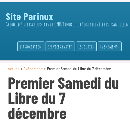
Site Parinux
Groupe d’Utilisateur·ices de GNU/Linux et de Logiciels Libres Francilien
L’association
Services Bastet
Les outils
Événements
Accueil
>
Événements
>
Premier Samedi du Libre du 7 décembre
Premier Samedi du
Libre du 7
décembre