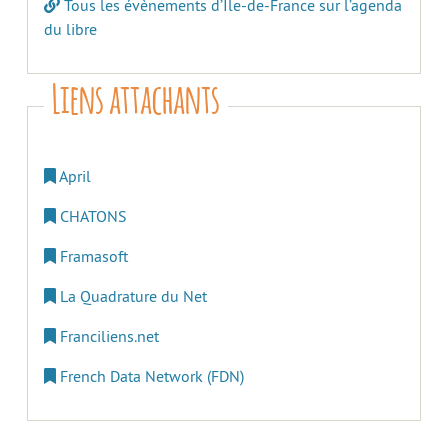
Tous les évènements d’Île-de-France sur l’agenda
du libre
Liens attachants
April
CHATONS
Framasoft
La Quadrature du Net
Franciliens.net
French Data Network (FDN)