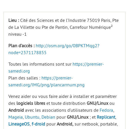
Lieu :
Cité des Sciences et de l’Industrie 75019 Paris, Pte
de La Villette ou Pte de Pantin, Carrefour Numérique²
niveau -1
Plan d’accès :
http://osm.org/go/0BPKTMqg2?
node=2371178855
Toutes les informations sont sur
https://premier-
samedi.org
Plan des salles :
https://premier-
samedi.org/IMG/png/plancarrnum.png
Venez aider ou vous faire aider à installer et paramétrer
des
logiciels
libres
et toute distribution
GNU/Linux
ou
Android
avec les associations d’utilisateurs de
Fedora
,
Mageia
,
Ubuntu,
Debian
pour
GNU/Linux
; et
Replicant
,
LineageOS
,
f-droid
pour
Android,
sur netbook, portable,