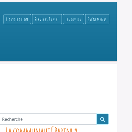
L’association
Services Bastet
Les outils
Événements
La communauté Parinux