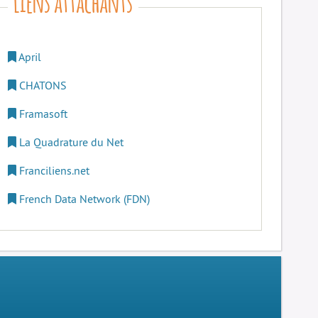
April
CHATONS
Framasoft
La Quadrature du Net
Franciliens.net
French Data Network (FDN)