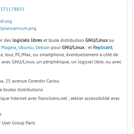
2371178855
di.org
g/plancarrnum.png
rer des
logiciels
libres
et toute distribution
GNU/Linux
ou
,
Mageia
,
Ubuntu,
Debian
pour
GNU/Linux
; et
Replicant
,
le, tour, PC/Mac, ou smartphone, éventuellement à côté de
s avec GNU/Linux, un périphérique, un logiciel libre, ou avec
ona, 25 avenue Corentin Cariou
x toutes distributions
que Internet avec franciliens.net ; atelier accessibilité avec
e
r User Group Paris