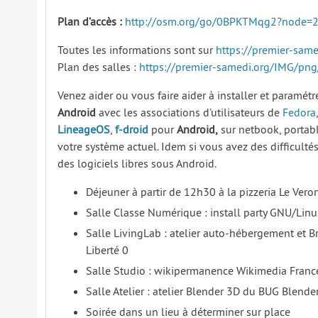
Plan d’accès :
http://osm.org/go/0BPKTMqg2?node=
Toutes les informations sont sur
https://premier-same
Plan des salles :
https://premier-samedi.org/IMG/pn
Venez aider ou vous faire aider à installer et paramét
Android
avec les associations d’utilisateurs de
Fedora
LineageOS
,
f-droid
pour
Android,
sur netbook, portab
votre système actuel. Idem si vous avez des difficulté
des logiciels libres sous Android.
Déjeuner à partir de 12h30 à la pizzeria Le Ver
Salle Classe Numérique : install party GNU/Linu
Salle LivingLab : atelier auto-hébergement et Bri
Liberté 0
Salle Studio : wikipermanence Wikimedia Franc
Salle Atelier : atelier Blender 3D du BUG Blende
Soirée dans un lieu à déterminer sur place