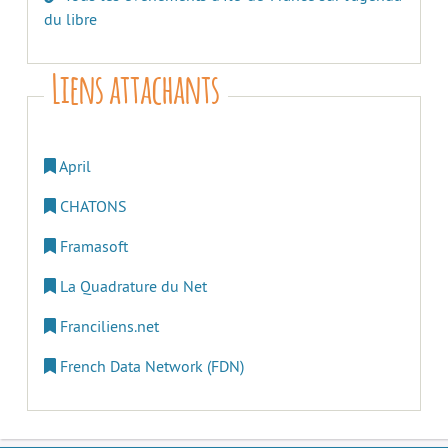
du libre
Liens attachants
April
CHATONS
Framasoft
La Quadrature du Net
Franciliens.net
French Data Network (FDN)