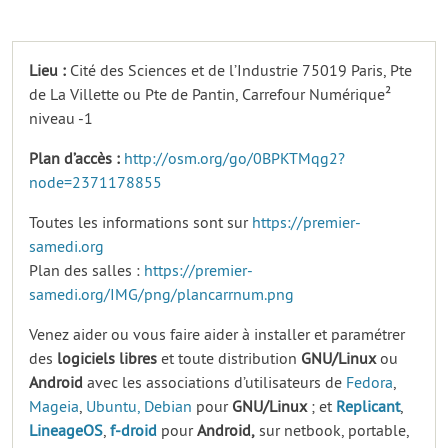
Lieu :
Cité des Sciences et de l’Industrie 75019 Paris, Pte
de La Villette ou Pte de Pantin, Carrefour Numérique²
niveau -1
Plan d’accès :
http://osm.org/go/0BPKTMqg2?
node=2371178855
Toutes les informations sont sur
https://premier-
samedi.org
Plan des salles :
https://premier-
samedi.org/IMG/png/plancarrnum.png
Venez aider ou vous faire aider à installer et paramétrer
des
logiciels
libres
et toute distribution
GNU/Linux
ou
Android
avec les associations d’utilisateurs de
Fedora
,
Mageia
,
Ubuntu,
Debian
pour
GNU/Linux
; et
Replicant
,
LineageOS
,
f-droid
pour
Android,
sur netbook, portable,