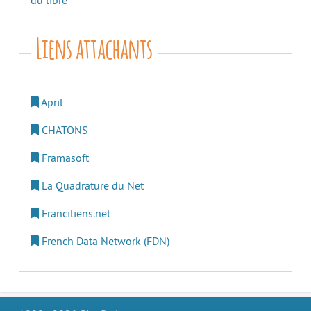
du libre
Liens attachants
April
CHATONS
Framasoft
La Quadrature du Net
Franciliens.net
French Data Network (FDN)