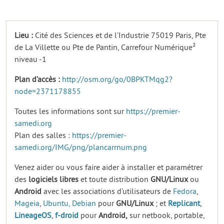
Lieu :
Cité des Sciences et de l’Industrie 75019 Paris, Pte
de La Villette ou Pte de Pantin, Carrefour Numérique²
niveau -1
Plan d’accès :
http://osm.org/go/0BPKTMqg2?
node=2371178855
Toutes les informations sont sur
https://premier-
samedi.org
Plan des salles :
https://premier-
samedi.org/IMG/png/plancarrnum.png
Venez aider ou vous faire aider à installer et paramétrer
des
logiciels
libres
et toute distribution
GNU/Linux
ou
Android
avec les associations d’utilisateurs de
Fedora
,
Mageia
,
Ubuntu,
Debian
pour
GNU/Linux
; et
Replicant
,
LineageOS
,
f-droid
pour
Android,
sur netbook, portable,