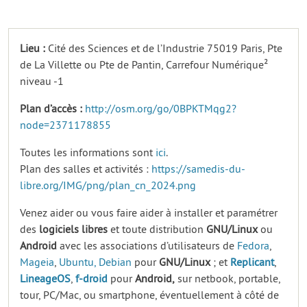
Lieu :
Cité des Sciences et de l’Industrie 75019 Paris, Pte
de La Villette ou Pte de Pantin, Carrefour Numérique²
niveau -1
Plan d’accès :
http://osm.org/go/0BPKTMqg2?
node=2371178855
Toutes les informations sont
ici
.
Plan des salles et activités :
https://samedis-du-
libre.org/IMG/png/plan_cn_2024.png
Venez aider ou vous faire aider à installer et paramétrer
des
logiciels
libres
et toute distribution
GNU/Linux
ou
Android
avec les associations d’utilisateurs de
Fedora
,
Mageia
,
Ubuntu,
Debian
pour
GNU/Linux
; et
Replicant
,
LineageOS
,
f-droid
pour
Android,
sur netbook, portable,
tour, PC/Mac, ou smartphone, éventuellement à côté de