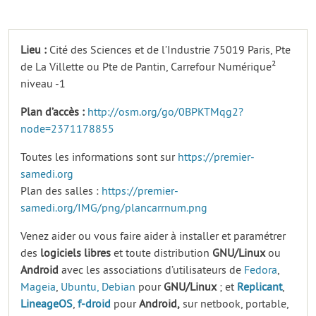
Lieu :
Cité des Sciences et de l’Industrie 75019 Paris, Pte
de La Villette ou Pte de Pantin, Carrefour Numérique²
niveau -1
Plan d’accès :
http://osm.org/go/0BPKTMqg2?
node=2371178855
Toutes les informations sont sur
https://premier-
samedi.org
Plan des salles :
https://premier-
samedi.org/IMG/png/plancarrnum.png
Venez aider ou vous faire aider à installer et paramétrer
des
logiciels
libres
et toute distribution
GNU/Linux
ou
Android
avec les associations d’utilisateurs de
Fedora
,
Mageia
,
Ubuntu,
Debian
pour
GNU/Linux
; et
Replicant
,
LineageOS
,
f-droid
pour
Android,
sur netbook, portable,