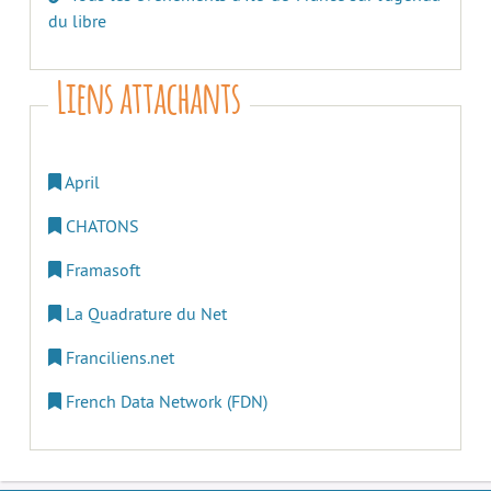
du libre
Liens attachants
April
CHATONS
Framasoft
La Quadrature du Net
Franciliens.net
French Data Network (FDN)