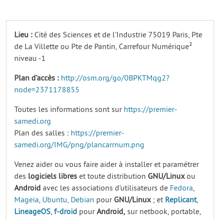
Lieu :
Cité des Sciences et de l’Industrie 75019 Paris, Pte
de La Villette ou Pte de Pantin, Carrefour Numérique²
niveau -1
Plan d’accès :
http://osm.org/go/0BPKTMqg2?
node=2371178855
Toutes les informations sont sur
https://premier-
samedi.org
Plan des salles :
https://premier-
samedi.org/IMG/png/plancarrnum.png
Venez aider ou vous faire aider à installer et paramétrer
des
logiciels
libres
et toute distribution
GNU/Linux
ou
Android
avec les associations d’utilisateurs de
Fedora
,
Mageia
,
Ubuntu,
Debian
pour
GNU/Linux
; et
Replicant
,
LineageOS
,
f-droid
pour
Android,
sur netbook, portable,