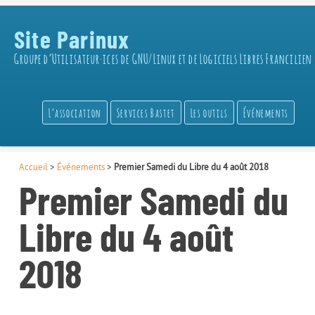
Site Parinux
Groupe d’Utilisateur·ices de GNU/Linux et de Logiciels Libres Francilien
L’association
Services Bastet
Les outils
Événements
Accueil
>
Événements
>
Premier Samedi du Libre du 4 août 2018
Premier Samedi du
Libre du 4 août
2018