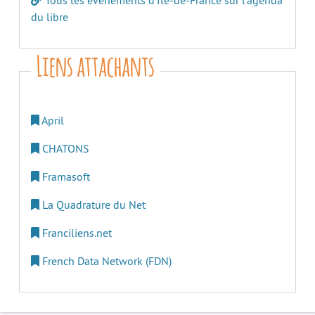
Tous les évènements d’Île-de-France sur l’agenda
du libre
Liens attachants
April
CHATONS
Framasoft
La Quadrature du Net
Franciliens.net
French Data Network (FDN)