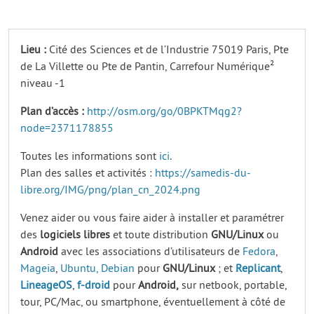
Lieu :
Cité des Sciences et de l’Industrie 75019 Paris, Pte
de La Villette ou Pte de Pantin, Carrefour Numérique²
niveau -1
Plan d’accès :
http://osm.org/go/0BPKTMqg2?
node=2371178855
Toutes les informations sont
ici
.
Plan des salles et activités :
https://samedis-du-
libre.org/IMG/png/plan_cn_2024.png
Venez aider ou vous faire aider à installer et paramétrer
des
logiciels
libres
et toute distribution
GNU/Linux
ou
Android
avec les associations d’utilisateurs de
Fedora
,
Mageia
,
Ubuntu,
Debian
pour
GNU/Linux
; et
Replicant
,
LineageOS
,
f-droid
pour
Android,
sur netbook, portable,
tour, PC/Mac, ou smartphone, éventuellement à côté de