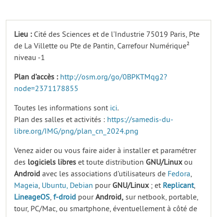
Lieu :
Cité des Sciences et de l’Industrie 75019 Paris, Pte
de La Villette ou Pte de Pantin, Carrefour Numérique²
niveau -1
Plan d’accès :
http://osm.org/go/0BPKTMqg2?
node=2371178855
Toutes les informations sont
ici
.
Plan des salles et activités :
https://samedis-du-
libre.org/IMG/png/plan_cn_2024.png
Venez aider ou vous faire aider à installer et paramétrer
des
logiciels
libres
et toute distribution
GNU/Linux
ou
Android
avec les associations d’utilisateurs de
Fedora
,
Mageia
,
Ubuntu,
Debian
pour
GNU/Linux
; et
Replicant
,
LineageOS
,
f-droid
pour
Android,
sur netbook, portable,
tour, PC/Mac, ou smartphone, éventuellement à côté de