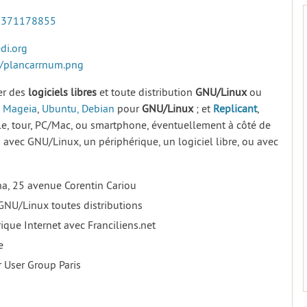
2371178855
di.org
g/plancarrnum.png
rer des
logiciels
libres
et toute distribution
GNU/Linux
ou
,
Mageia
,
Ubuntu,
Debian
pour
GNU/Linux
; et
Replicant
,
le, tour, PC/Mac, ou smartphone, éventuellement à côté de
s avec GNU/Linux, un périphérique, un logiciel libre, ou avec
ona, 25 avenue Corentin Cariou
GNU/Linux toutes distributions
ique Internet avec Franciliens.net
e
r User Group Paris