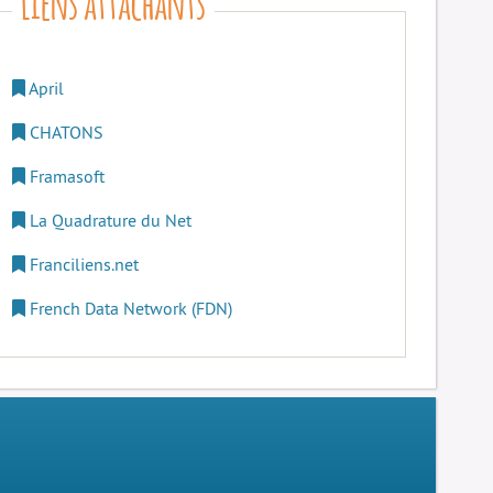
April
CHATONS
Framasoft
La Quadrature du Net
Franciliens.net
French Data Network (FDN)