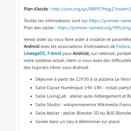
Plan d’accès :
http://osm.org/go/0BPKTMqg2?node=
Toutes les informations sont sur
https://premier-same
Plan des salles :
https://premier-samedi.org/IMG/pn
Venez aider ou vous faire aider à installer et paramét
Android
avec les associations d’utilisateurs de
Fedora
LineageOS
,
f-droid
pour
Android,
sur netbook, portab
votre système actuel. Idem si vous avez des difficulté
des logiciels libres sous Android.
Déjeuner à partir de 12h30 à la pizzeria Le Ver
Salle Classe Numérique 14h-18h : install party 
Salle LivingLab : atelier auto-hébergement et Br
Salle Studio : wikipermanence Wikimedia Franc
Salle Atelier : atelier Blender 3D du BUG Blende
Soirée dans un lieu à déterminer sur place