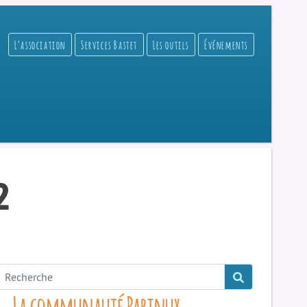
L’association
Services Bastet
Les outils
Événements
2
La communauté Parinux