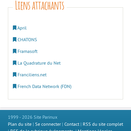
Liens attachants
April
CHATONS
Framasoft
La Quadrature du Net
Franciliens.net
French Data Network (FDN)
1999 - 2026 Site Parinux
Plan du site
|
Se connecter
|
Contact
|
RSS du site complet