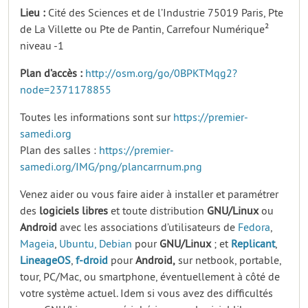
Lieu :
Cité des Sciences et de l’Industrie 75019 Paris, Pte
de La Villette ou Pte de Pantin, Carrefour Numérique²
niveau -1
Plan d’accès :
http://osm.org/go/0BPKTMqg2?
node=2371178855
Toutes les informations sont sur
https://premier-
samedi.org
Plan des salles :
https://premier-
samedi.org/IMG/png/plancarrnum.png
Venez aider ou vous faire aider à installer et paramétrer
des
logiciels
libres
et toute distribution
GNU/Linux
ou
Android
avec les associations d’utilisateurs de
Fedora
,
Mageia
,
Ubuntu,
Debian
pour
GNU/Linux
; et
Replicant
,
LineageOS
,
f-droid
pour
Android,
sur netbook, portable,
tour, PC/Mac, ou smartphone, éventuellement à côté de
votre système actuel. Idem si vous avez des difficultés