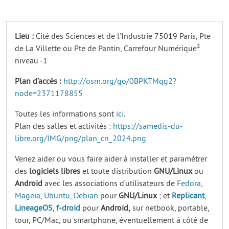
Lieu :
Cité des Sciences et de l’Industrie 75019 Paris, Pte
de La Villette ou Pte de Pantin, Carrefour Numérique²
niveau -1
Plan d’accès :
http://osm.org/go/0BPKTMqg2?
node=2371178855
Toutes les informations sont
ici
.
Plan des salles et activités :
https://samedis-du-
libre.org/IMG/png/plan_cn_2024.png
Venez aider ou vous faire aider à installer et paramétrer
des
logiciels
libres
et toute distribution
GNU/Linux
ou
Android
avec les associations d’utilisateurs de
Fedora
,
Mageia
,
Ubuntu,
Debian
pour
GNU/Linux
; et
Replicant
,
LineageOS
,
f-droid
pour
Android,
sur netbook, portable,
tour, PC/Mac, ou smartphone, éventuellement à côté de