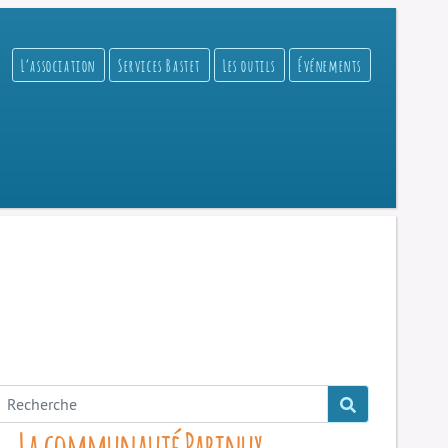
L’association
Services Bastet
Les outils
Événements
La communauté Parinux