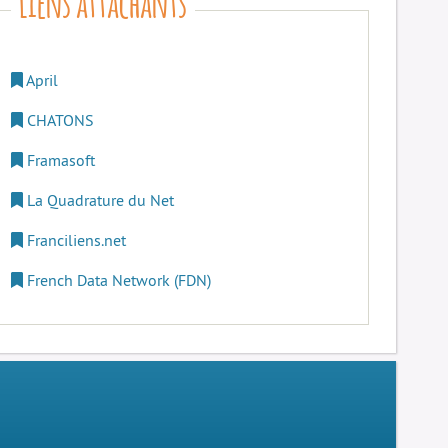
April
CHATONS
Framasoft
La Quadrature du Net
Franciliens.net
French Data Network (FDN)