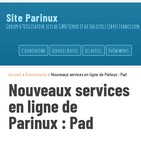
Site Parinux
Groupe d’Utilisateur·ices de GNU/Linux et de Logiciels Libres Francilien
L’association
Services Bastet
Les outils
Événements
Accueil
>
Événements
>
Nouveaux services en ligne de Parinux : Pad
Nouveaux services
en ligne de
Parinux : Pad