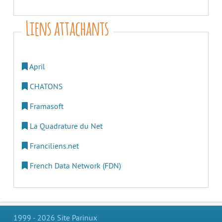
Liens attachants
April
CHATONS
Framasoft
La Quadrature du Net
Franciliens.net
French Data Network (FDN)
1999 - 2026 Site Parinux