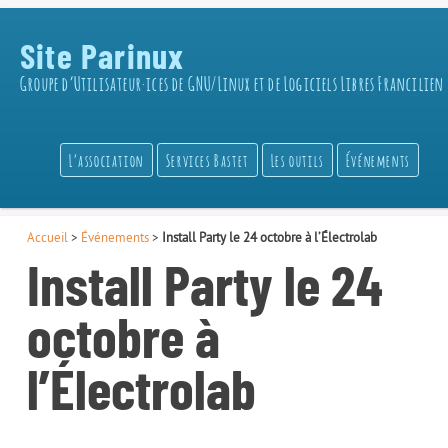
Site Parinux
Groupe d’Utilisateur·ices de GNU/Linux et de Logiciels Libres Francilien
L’association
Services Bastet
Les outils
Événements
Accueil
>
Événements
>
Install Party le 24 octobre à l’Électrolab
Install Party le 24
octobre à
l’Électrolab